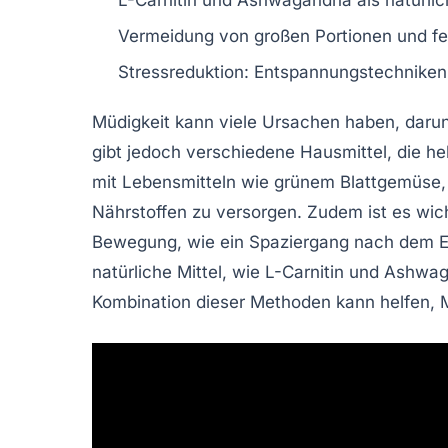
L-Carnitin
und
Ashwagandha
als natürli
Vermeidung
von großen Portionen und fet
Stressreduktion
: Entspannungstechniken
Müdigkeit kann viele Ursachen haben, daru
gibt jedoch verschiedene
Hausmittel
, die h
mit Lebensmitteln wie
grünem Blattgemüse
Nährstoffen zu versorgen. Zudem ist es wic
Bewegung, wie ein
Spaziergang nach dem 
natürliche Mittel, wie
L-Carnitin
und
Ashwag
Kombination dieser Methoden kann helfen, M