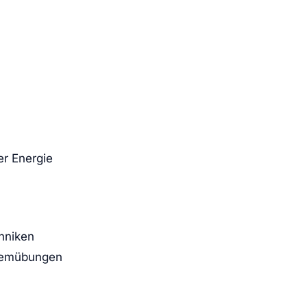
er Energie
hniken
Atemübungen