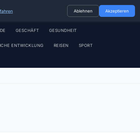
fahren
Ablehnen
Akzeptieren
ODE
GESCHÄFT
GESUNDHEIT
ICHE ENTWICKLUNG
REISEN
SPORT