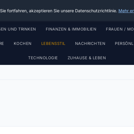
Die Schnitter
ie fortfahren, akzeptieren Sie unsere Datenschutzrichtlinie.
Mehr er
SEN UND TRINKEN
FINANZEN & IMMOBILIEN
FRAUEN / M
RE
KOCHEN
LEBENSSTIL
NACHRICHTEN
PERSÖNL
TECHNOLOGIE
ZUHAUSE & LEBEN