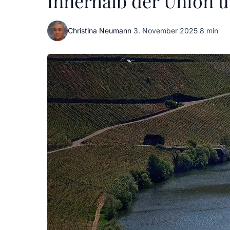
innerhalb der Union 
Christina Neumann
·
3. November 2025
·
8 min