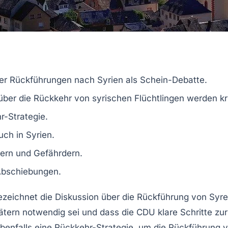
ber Rückführungen nach
Syrien
als
Schein-Debatte
.
ber die Rückkehr von syrischen Flüchtlingen werden krit
r-Strategie
.
uch in
Syrien
.
tern
und
Gefährdern
.
bschiebungen
.
zeichnet die Diskussion über die Rückführung von
Syre
ätern notwendig sei und dass die CDU klare Schritte zu
benfalls eine
Rückkehr-Strategie
, um die Rückführung v