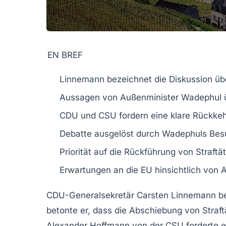
EN BREF
Linnemann
bezeichnet die Diskussion ü
Aussagen von
Außenminister Wadephul
ü
CDU
und
CSU
fordern eine klare
Rückkeh
Debatte ausgelöst durch Wadephuls Bes
Priorität auf die Rückführung von
Straftä
Erwartungen an die EU hinsichtlich von
A
CDU-Generalsekretär Carsten Linnemann
be
betonte er, dass die
Abschiebung
von Straft
Alexander Hoffmann
von der
CSU
forderte e