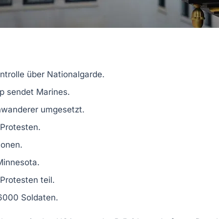
ntrolle über
Nationalgarde
.
p
sendet
Marines
.
inwanderer umgesetzt.
Protesten.
ionen.
Minnesota
.
Protesten teil.
6000 Soldaten
.