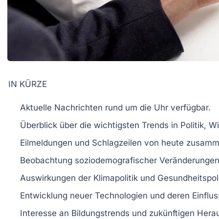
IN KÜRZE
Aktuelle Nachrichten
rund um die Uhr verfügbar.
Überblick über die wichtigsten
Trends
in
Politik
,
Wi
Eilmeldungen
und
Schlagzeilen
von heute zusamm
Beobachtung
soziodemografischer
Veränderungen
Auswirkungen der
Klimapolitik
und
Gesundheitspoli
Entwicklung neuer
Technologien
und deren Einfluss
Interesse an
Bildungstrends
und zukünftigen
Hera