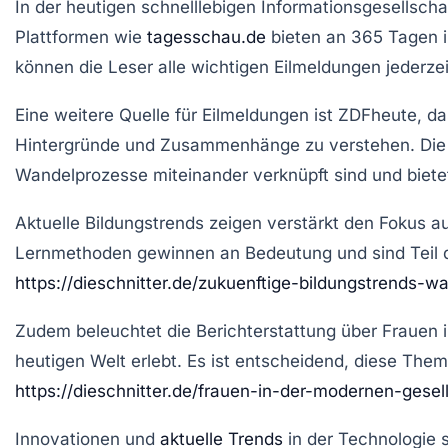
In der heutigen schnelllebigen Informationsgesellscha
Plattformen wie
tagesschau.de
bieten an 365 Tagen 
können die Leser alle wichtigen
Eilmeldungen
jederze
Eine weitere Quelle für
Eilmeldungen
ist
ZDFheute
, d
Hintergründe und Zusammenhänge zu verstehen. Di
Wandelprozesse miteinander verknüpft sind und bietet 
Aktuelle
Bildungstrends
zeigen verstärkt den Fokus au
Lernmethoden gewinnen an Bedeutung und sind Teil 
https://dieschnitter.de/zukuenftige-bildungstrends-
Zudem beleuchtet die Berichterstattung über
Frauen 
heutigen Welt erlebt. Es ist entscheidend, diese Thema
https://dieschnitter.de/frauen-in-der-modernen-ges
Innovationen und
aktuelle Trends
in der
Technologie
s