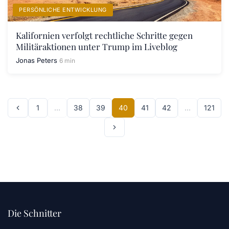
PERSÖNLICHE ENTWICKLUNG
Kalifornien verfolgt rechtliche Schritte gegen
Militäraktionen unter Trump im Liveblog
Jonas Peters
6 min
1
…
38
39
40
41
42
…
121
Die Schnitter