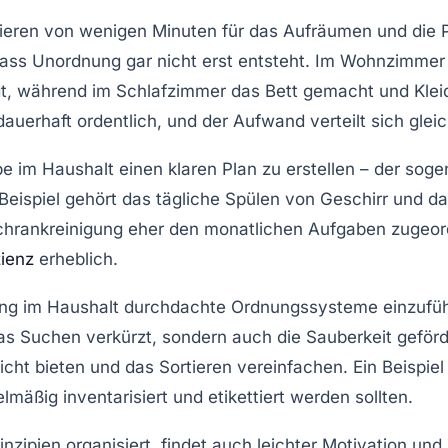
estieren von wenigen Minuten für das Aufräumen und die
dass Unordnung gar nicht erst entsteht. Im Wohnzimmer
gt, während im Schlafzimmer das Bett gemacht und Klei
auerhaft ordentlich, und der Aufwand verteilt sich gle
e im Haushalt einen klaren Plan zu erstellen – der sog
Beispiel gehört das tägliche Spülen von Geschirr und 
chrankreinigung eher den monatlichen Aufgaben zugeord
zienz
erheblich.
hrung im Haushalt durchdachte Ordnungssysteme einzufü
as Suchen verkürzt, sondern auch die Sauberkeit gefö
cht bieten und das Sortieren vereinfachen. Ein Beispiel i
ßig inventarisiert und etikettiert werden sollten.
zipien organisiert, findet auch leichter Motivation und 