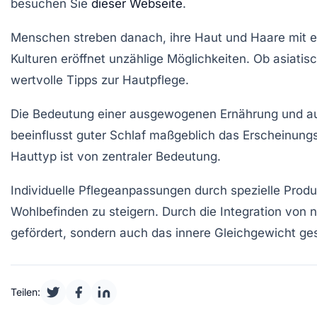
besuchen Sie
dieser Webseite
.
Menschen streben danach, ihre Haut und Haare mit ef
Kulturen eröffnet unzählige Möglichkeiten. Ob asiatisc
wertvolle Tipps zur
Hautpflege
.
Die Bedeutung einer
ausgewogenen Ernährung
und a
beeinflusst
guter Schlaf
maßgeblich das Erscheinungsb
Hauttyp ist von zentraler Bedeutung.
Individuelle
Pflegeanpassungen
durch spezielle Produ
Wohlbefinden zu steigern. Durch die Integration von
n
gefördert, sondern auch das innere Gleichgewicht ges
Teilen: