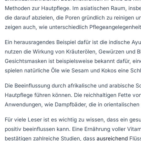
Methoden zur Hautpflege. Im
asiatischen Raum
, ins
die darauf abzielen, die Poren gründlich zu reinigen u
zeigen auch, wie unterschiedlich
Pflegeangelegenhei
Ein herausragendes Beispiel dafür ist die
indische Ayu
nutzen die Wirkung von
Kräuterölen
,
Gewürzen
und
B
Gesichtsmasken ist beispielsweise bekannt dafür, e
spielen natürliche
Öle
wie Sesam und Kokos eine Schlü
Die Beeinflussung durch
afrikalische
und
arabische
Sc
Hautpflege führen können. Die reichhaltigen Fette vo
Anwendungen, wie Dampfbäder, die in orientalischen K
Für viele Leser ist es wichtig zu wissen, dass ein ges
positiv beeinflussen kann. Eine Ernährung voller
Vita
bestätigen zahlreiche Studien, dass
ausreichend
Flüs