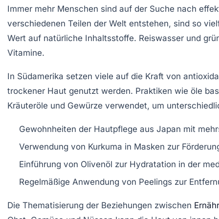
Immer mehr Menschen sind auf der Suche nach effekti
verschiedenen Teilen der Welt entstehen, sind so vielf
Wert auf natürliche Inhaltsstoffe.
Reiswasser
und
grü
Vitamine
.
In Südamerika setzen viele auf die Kraft von
antioxid
trockener Haut genutzt werden. Praktiken wie
öle
bas
Kräuteröle
und
Gewürze
verwendet, um unterschiedlic
Gewohnheiten der Hautpflege aus Japan mit mehrst
Verwendung von
Kurkuma
in Masken zur Förderun
Einführung von
Olivenöl
zur Hydratation in der med
Regelmäßige Anwendung von
Peelings
zur Entfern
Die Thematisierung der Beziehungen zwischen
Ernäh