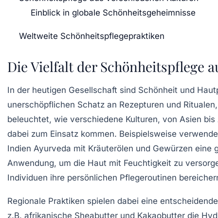
Einblick in globale Schönheitsgeheimnisse
Weltweite Schönheitspflegepraktiken
Die Vielfalt der Schönheitspflege a
In der heutigen Gesellschaft sind
Schönheit
und Hautp
unerschöpflichen Schatz an
Rezepturen
und Ritualen,
beleuchtet, wie verschiedene Kulturen, von
Asien
bis
dabei zum Einsatz kommen. Beispielsweise verwenden
Indien
Ayurveda
mit Kräuterölen und Gewürzen eine ga
Anwendung, um die Haut mit Feuchtigkeit zu versorgen
Individuen ihre persönlichen Pflegeroutinen bereichern
Regionale Praktiken spielen dabei eine entscheidend
z.B. afrikanische
Sheabutter
und
Kakaobutter
die Hyd