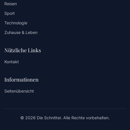
Reisen
Sport
Technologie
Zuhause & Leben
Nützliche Links
Kontakt
Informationen
Seitenübersicht
© 2026 Die Schnitter. Alle Rechte vorbehalten.