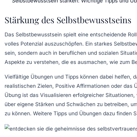
Selbstbewusstsein stärken: Wichtige Tipps und Ü
Stärkung des Selbstbewusstseins
Das
Selbstbewusstsein
spielt eine entscheidende Rol
volles
Potenzial
auszuschöpfen. Ein starkes Selbstbe
sein, sondern auch in
beruflichen
und
sozialen
Situati
Aspekte zu verstehen, die es ausmachen, wie zum Be
Vielfältige
Übungen
und
Tipps
können dabei helfen, d
realistischen Zielen
,
Positive Affirmationen
oder das 
Übung ist das Visualisieren erfolgreicher Situatione
über eigene Stärken und Schwächen zu betreiben, um
zu können. Weitere Tipps und Übungen dazu finden Si