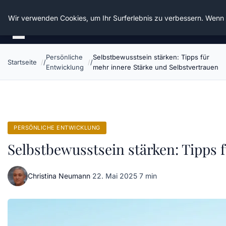
Die Schnitter
Wir verwenden Cookies, um Ihr Surferlebnis zu verbessern. Wenn S
Persönliche
Selbstbewusstsein stärken: Tipps für
Startseite
Entwicklung
mehr innere Stärke und Selbstvertrauen
PERSÖNLICHE ENTWICKLUNG
Selbstbewusstsein stärken: Tipps 
Christina Neumann
·
22. Mai 2025
·
7 min