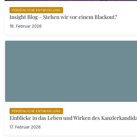
PERSÖNLICHE ENTWICKLUNG
Insight Blog – Stehen wir vor einem Blackout?
18. Februar 2026
PERSÖNLICHE ENTWICKLUNG
Einblicke in das Leben und Wirken des Kanzlerkandid
17. Februar 2026