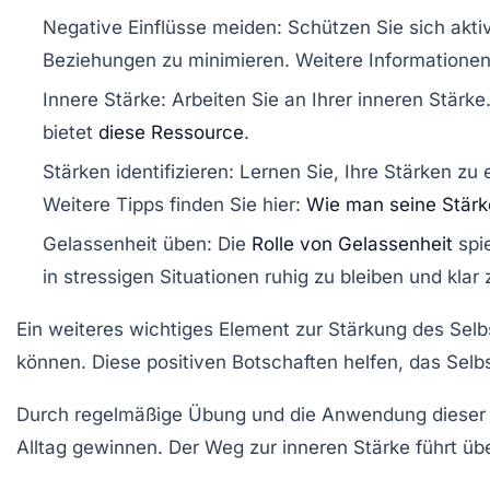
Negative Einflüsse meiden:
Schützen Sie sich akti
Beziehungen zu minimieren. Weitere Informationen
Innere Stärke:
Arbeiten Sie an Ihrer inneren Stärk
bietet
diese Ressource
.
Stärken identifizieren:
Lernen Sie, Ihre Stärken zu 
Weitere Tipps finden Sie hier:
Wie man seine Stärke
Gelassenheit üben:
Die
Rolle von Gelassenheit
spie
in stressigen Situationen ruhig zu bleiben und klar
Ein weiteres wichtiges Element zur Stärkung des
Selb
können. Diese positiven Botschaften helfen, das
Selb
Durch regelmäßige Übung und die Anwendung dieser 
Alltag gewinnen. Der Weg zur inneren Stärke führt üb