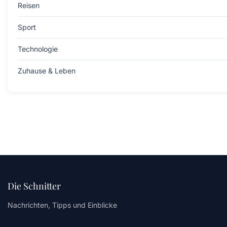
Reisen
Sport
Technologie
Zuhause & Leben
Die Schnitter
Nachrichten, Tipps und Einblicke