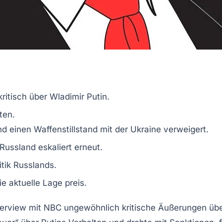
kritisch
über
Wladimir Putin
.
ten.
and einen
Waffenstillstand
mit der Ukraine verweigert.
Russland
eskaliert erneut.
tik
Russlands.
e aktuelle Lage preis.
nterview mit NBC ungewöhnlich
kritische Äußerungen
übe