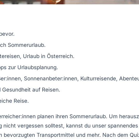
bevor.
ich
Sommerurlaub
.
tereisen
,
Urlaub in Österreich
.
pps zur
Urlaubsplanung
.
er:innen
,
Sonnenanbeter:innen
,
Kulturreisende
,
Abenteu
d
Gesundheit auf Reisen
.
eiche Reise.
erreicher:innen planen ihren
Sommerurlaub
. Um herausz
g nicht vergessen solltest, kannst du unser spannend
em bevorzugten
Transportmittel
und mehr. Nach dem Quiz