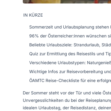
IN KÜRZE
Sommerzeit und
Urlaubsplanung
stehen 
96% der Österreicher:innen wünschen s
Beliebte Urlaubsziele:
Strandurlaub
,
Städ
Quiz zur Ermittlung des
Reisestils
und Ti
Verschiedene Urlaubstypen:
Naturgenieß
Wichtige Infos zur
Reisevorbereitung
un
ÖAMTC Reise-Checkliste für eine erfolgr
Der Sommer steht vor der Tür und viele Öst
Unvergesslichkeiten
du bei der Reiseplanun
idealen
Urlaubstag
, der
Reisedistanz
, dein