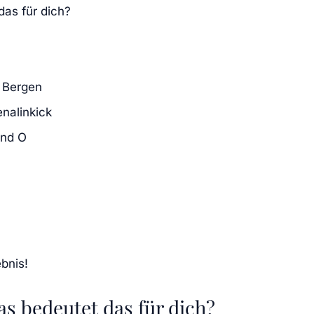
das für dich?
n Bergen
nalinkick
und O
ebnis!
as bedeutet das für dich?