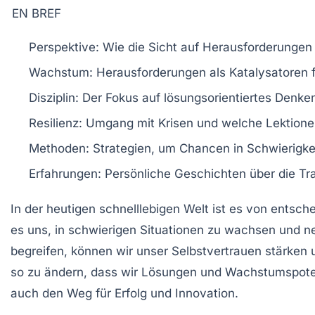
EN BREF
Perspektive
: Wie die Sicht auf
Herausforderungen
Wachstum
: Herausforderungen als
Katalysatoren
f
Disziplin
: Der Fokus auf
lösungsorientiertes Denke
Resilienz
: Umgang mit Krisen und welche Lektionen
Methoden
: Strategien, um
Chancen
in Schwierigke
Erfahrungen
: Persönliche Geschichten über die T
In der heutigen schnelllebigen Welt ist es von entsc
es uns, in schwierigen Situationen zu wachsen und n
begreifen, können wir unser
Selbstvertrauen
stärken u
so zu ändern, dass wir
Lösungen
und
Wachstumspote
auch den Weg für
Erfolg
und
Innovation
.