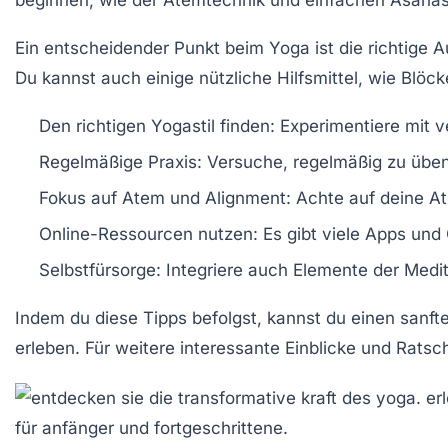
beginnen, wie der
Atemtechnik
und einfachen
Asana
Ein entscheidender Punkt beim Yoga ist die richtige
A
Du kannst auch einige nützliche
Hilfsmittel
, wie Blöc
Den richtigen Yogastil finden:
Experimentiere mit v
Regelmäßige Praxis:
Versuche, regelmäßig zu üben, 
Fokus auf Atem und Alignment:
Achte auf deine At
Online-Ressourcen nutzen:
Es gibt viele Apps und 
Selbstfürsorge:
Integriere auch Elemente der Medit
Indem du diese Tipps befolgst, kannst du einen sanfte
erleben. Für weitere interessante Einblicke und Ratsc