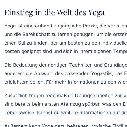
Einstieg in die Welt des Yoga
Yoga ist eine
äußerst zugängliche Praxis
, die vor alle
und die
Bereitschaft zu lernen
genügen, um die ersten 
einen Stil zu finden, der am besten zu den individuel
besten geeignet sind und sich in ihrem eigenen Temp
Die Bedeutung der
richtigen Techniken
und Grundlage 
anderem die Auswahl des passenden Yogastils, das E
erleichtern sollen. Für mehr Informationen zu den
wic
Zusätzlich tragen regelmäßige
Übungseinheiten
zur V
sind bereits beim ersten Atemzug spürbar, was den Eins
Lebensweise, kannst du weitere Informationen auf
di
Außerdem kann Yoga dazu beitragen,
toxische Einflü