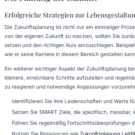
Erfolgreiche Strategien zur Lebensgestaltu
Die
Zukunftsplanung
ist nicht nur ein einmaliger Proz
von der eigenen Zukunft zu machen, sollten Sie zunä
setzen und den richtigen Kurs einzuschlagen. Beispie
wie er seine Karriere in diesem Bereich gestalten kan
Ein weiterer wichtiger Aspekt der Zukunftsplanung bes
kleinere, erreichbare Schritte aufzuteilen und regelmäß
zu reagieren und notwendige Anpassungen vorzuneh
Identifizieren Sie Ihre
Leidenschaften
und
Werte
fü
Setzen Sie
SMART
Ziele, die spezifisch, messbar, 
Führen Sie regelmäßig
Fortschrittsüberprüfungen
d
Nutzen Sie Ressourcen wie
Zukunftsplanung Leitf