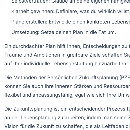
Selbstvertrauen
: Glaube an deine eigenen Fähigkei
Klarheit gewinnen
: Definiere, was du wirklich willst
Pläne erstellen
: Entwickle einen
konkreten Lebens
Umsetzung
: Setze deinen Plan in die Tat um.
Ein durchdachter
Plan
hilft Ihnen, Entscheidungen zu t
Träume
und Ambitionen in greifbare
Ziele
schaffen Si
auf Ihre individuelle
Lebensgestaltung
hinzuarbeiten.
Die Methoden der
Persönlichen Zukunftsplanung
(PZP
können Sie auch Ihre inneren
Stärken
und Ressourcen 
flexibel und anpassungsfähig, egal wie sich Ihre
Umwe
Die
Zukunftsplanung
ist ein entscheidender Prozess f
an der
Lebensplanung
zu arbeiten, indem man seine Zie
Vision
für die Zukunft zu schaffen, die als Leitfaden d