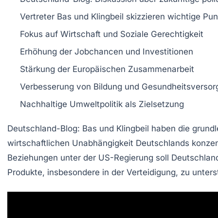
Vertreter
Bas
und
Klingbeil
skizzieren wichtige Pun
Fokus auf
Wirtschaft
und
Soziale Gerechtigkeit
Erhöhung der
Jobchancen
und
Investitionen
Stärkung der
Europäischen Zusammenarbeit
Verbesserung von
Bildung
und
Gesundheitsversor
Nachhaltige
Umweltpolitik
als Zielsetzung
Deutschland-Blog
:
Bas
und
Klingbeil
haben die grundl
wirtschaftlichen Unabhängigkeit Deutschlands konzent
Beziehungen unter der
US-Regierung
soll Deutschlan
Produkte, insbesondere in der
Verteidigung
, zu unter