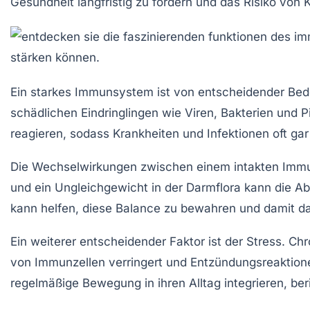
Gesundheit langfristig zu fördern und das Risiko von 
Ein starkes
Immunsystem
ist von entscheidender Bede
schädlichen Eindringlingen wie
Viren
,
Bakterien
und
P
reagieren, sodass Krankheiten und Infektionen oft gar
Die Wechselwirkungen zwischen einem intakten Im
und ein Ungleichgewicht in der
Darmflora
kann die Ab
kann helfen, diese Balance zu bewahren und damit d
Ein weiterer entscheidender Faktor ist der
Stress
. Ch
von Immunzellen verringert und Entzündungsreaktion
regelmäßige Bewegung in ihren Alltag integrieren, be