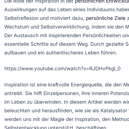
Die
Rolle der Inspiration
in der
persönlichen Entwicklu
Auswirkungen auf das Leben eines Individuums haben.
Selbstreflexion
und motiviert dazu,
persönliche Ziele
z
Wachstum
und
Selbstverwirklichung
, indem sie den 
Der Austausch mit
inspirierenden Persönlichkeiten
und
essentielle Schritte auf diesem Weg. Durch gezielte
S
aufbauen und ein authentischeres Leben führen.
https://www.youtube.com/watch?v=RJDHvPkgI_0
Inspiration ist eine kraftvolle Energiequelle, die de
antreibt. Sie hilft Einzelpersonen, ihre inneren Poten
im Leben zu überwinden. In diesem Artikel werden wir
beleuchten und herausfinden, wie sie als Katalysator
werden uns mit der
Magie der Inspiration
, den Method
Selbstentwicklung unterstützt, beschäftigen.