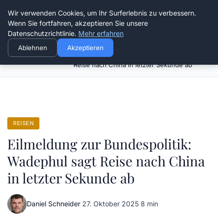
Die Schnitter
Wir verwenden Cookies, um Ihr Surferlebnis zu verbessern.
Wenn Sie fortfahren, akzeptieren Sie unsere
Datenschutzrichtlinie.
Mehr erfahren
Ablehnen
Akzeptieren
Eilmeldung zur Bundespolitik: Wadephul sagt
Startseite
Reisen
Reise nach China in letzter Sekunde ab
REISEN
Eilmeldung zur Bundespolitik:
Wadephul sagt Reise nach China
in letzter Sekunde ab
Daniel Schneider
·
27. Oktober 2025
·
8 min