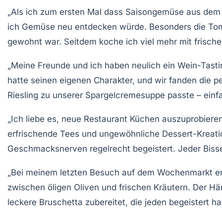
„Als ich zum ersten Mal dass
Saisongemüse
aus dem e
ich Gemüse neu entdecken würde. Besonders die
To
gewohnt war. Seitdem koche ich viel mehr mit frisch
„Meine Freunde und ich haben neulich ein
Wein-Tasti
hatte seinen eigenen Charakter, und wir fanden die p
Riesling
zu unserer Spargelcremesuppe passte – einfa
„Ich liebe es, neue Restaurant
Küchen
auszuprobieren.
erfrischende
Tees
und ungewöhnliche Dessert-Kreatio
Geschmacksnerven regelrecht begeistert. Jeder Bisse
„Bei meinem letzten Besuch auf dem Wochenmarkt en
zwischen
öligen Oliven
und
frischen Kräutern
. Der Hä
leckere Bruschetta
zubereitet, die jeden begeistert ha