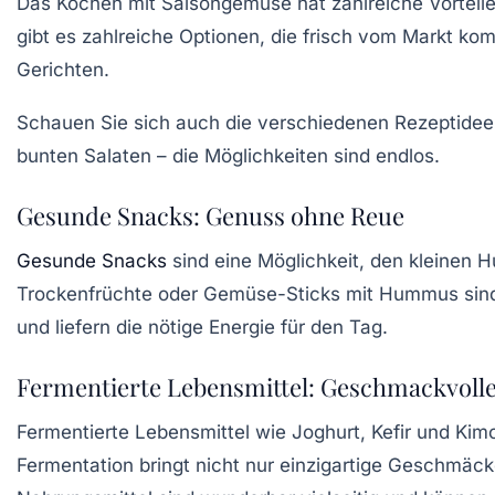
Das Kochen mit
Saisongemüse
hat zahlreiche Vorteil
gibt es zahlreiche Optionen, die frisch vom Markt ko
Gerichten.
Schauen Sie sich auch die verschiedenen
Rezeptidee
bunten Salaten – die Möglichkeiten sind endlos.
Gesunde Snacks: Genuss ohne Reue
Gesunde Snacks
sind eine Möglichkeit, den kleinen
Trockenfrüchte
oder
Gemüse-Sticks
mit Hummus sind 
und liefern die nötige Energie für den Tag.
Fermentierte Lebensmittel: Geschmackvolle
Fermentierte Lebensmittel wie
Joghurt
,
Kefir
und
Kimc
Fermentation bringt nicht nur einzigartige Geschmäc