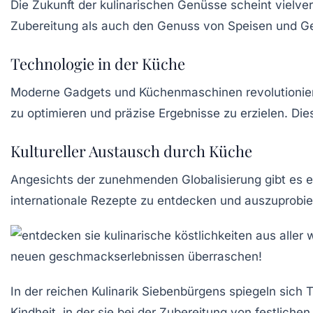
Die Zukunft der
kulinarischen Genüsse
scheint vielve
Zubereitung als auch den Genuss von Speisen und G
Technologie in der Küche
Moderne Gadgets und Küchenmaschinen revolutioniere
zu optimieren und präzise Ergebnisse zu erzielen. Die
Kultureller Austausch durch Küche
Angesichts der zunehmenden Globalisierung gibt es 
internationale Rezepte zu entdecken und auszuprobier
In der reichen
Kulinarik
Siebenbürgens spiegeln sich Tr
Kindheit, in der sie bei der Zubereitung von
festlichen