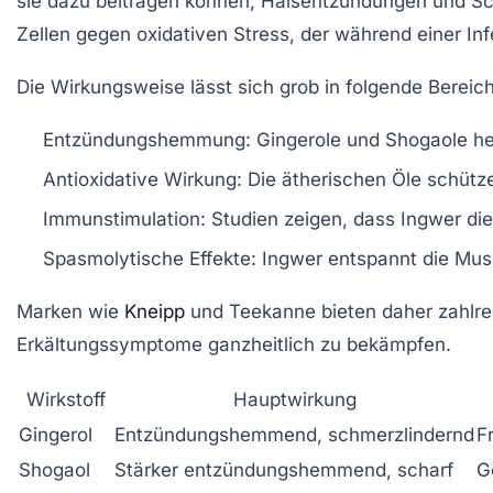
sie dazu beitragen können, Halsentzündungen und Schw
Zellen gegen oxidativen Stress, der während einer Infek
Die Wirkungsweise lässt sich grob in folgende Bereich
Entzündungshemmung:
Gingerole und Shogaole h
Antioxidative Wirkung:
Die ätherischen Öle schütze
Immunstimulation:
Studien zeigen, dass Ingwer di
Spasmolytische Effekte:
Ingwer entspannt die Musk
Marken wie
Kneipp
und
Teekanne
bieten daher zahlre
Erkältungssymptome ganzheitlich zu bekämpfen.
Wirkstoff
Hauptwirkung
Gingerol
Entzündungshemmend, schmerzlindernd
F
Shogaol
Stärker entzündungshemmend, scharf
G