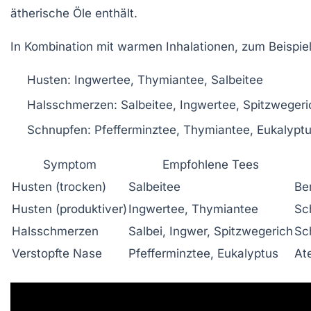
ätherische Öle enthält.
In Kombination mit warmen Inhalationen, zum Beispiel
Husten:
Ingwertee, Thymiantee, Salbeitee
Halsschmerzen:
Salbeitee, Ingwertee, Spitzwegeri
Schnupfen:
Pfefferminztee, Thymiantee, Eukalypt
Symptom
Empfohlene Tees
Husten (trocken)
Salbeitee
Be
Husten (produktiver)
Ingwertee, Thymiantee
Sc
Halsschmerzen
Salbei, Ingwer, Spitzwegerich
Sch
Verstopfte Nase
Pfefferminztee, Eukalyptus
At