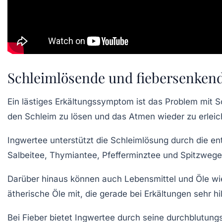
Schleimlösende und fiebersenkend
Ein lästiges Erkältungssymptom ist das Problem mit S
den Schleim zu lösen und das Atmen wieder zu erleic
Ingwertee
unterstützt die Schleimlösung durch die e
Salbeitee
,
Thymiantee
,
Pfefferminztee
und
Spitzwege
Darüber hinaus können auch Lebensmittel und Öle wie 
ätherische Öle mit, die gerade bei Erkältungen sehr hil
Bei Fieber bietet
Ingwertee
durch seine durchblutungs