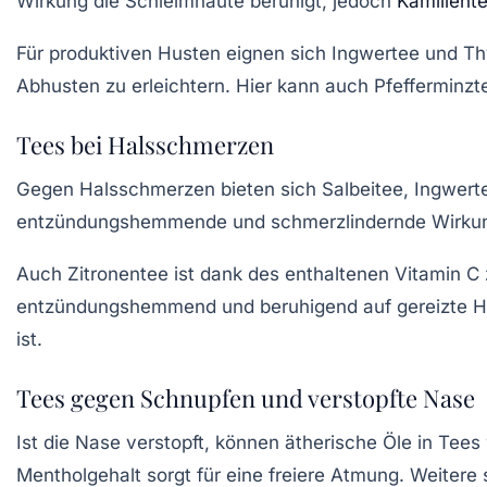
Wirkung die Schleimhäute beruhigt, jedoch
Kamillent
Für produktiven Husten eignen sich
Ingwertee
und
Th
Abhusten zu erleichtern. Hier kann auch
Pfefferminzt
Tees bei Halsschmerzen
Gegen Halsschmerzen bieten sich Salbeitee, Ingwer
entzündungshemmende und schmerzlindernde Wirkun
Auch
Zitronentee
ist dank des enthaltenen Vitamin C
entzündungshemmend und beruhigend auf gereizte Hal
ist.
Tees gegen Schnupfen und verstopfte Nase
Ist die Nase verstopft, können ätherische Öle in Tees
Mentholgehalt sorgt für eine freiere Atmung. Weitere