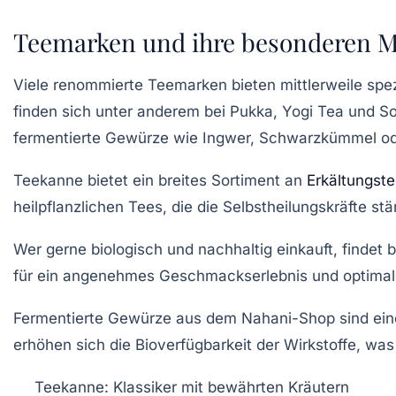
Teemarken und ihre besonderen M
Viele renommierte Teemarken bieten mittlerweile sp
finden sich unter anderem bei
Pukka
,
Yogi Tea
und
So
fermentierte Gewürze wie Ingwer, Schwarzkümmel oder
Teekanne
bietet ein breites Sortiment an
Erkältungst
heilpflanzlichen Tees, die die Selbstheilungskräfte stä
Wer gerne biologisch und nachhaltig einkauft, findet 
für ein angenehmes Geschmackserlebnis und optimal
Fermentierte Gewürze aus dem Nahani-Shop sind eine 
erhöhen sich die Bioverfügbarkeit der Wirkstoffe, wa
Teekanne:
Klassiker mit bewährten Kräutern