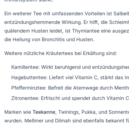
Ein weiterer Tee mit umfassenden Vorteilen ist
Salbei
entzündungshemmende Wirkung. Er hilft, die Schleimh
quälendem Husten leidet, ist
Thymiantee
eine ausgeze
die Heilung von Bronchitis und Husten.
Weitere nützliche Kräutertees bei Erkältung sind:
Kamillentee:
Wirkt beruhigend und entzündungshem
Hagebuttentee:
Liefert viel Vitamin C, stärkt da
Pfefferminztee:
Befreit die Atemwege durch Menthol
Zitronentee:
Erfrischt und spendet durch Vitamin C
Marken wie
Teekanne
,
Twinings
,
Pukka
, und
Sonnent
wurden.
Meßmer
und
Dilmah
sind ebenfalls bekannt f