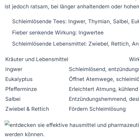
ist jedoch ratsam, bei länger anhaltendem oder hohe
Schleimlösende Tees: Ingwer, Thymian, Salbei, Euk
Fieber senkende Wirkung: Ingwertee
Schleimlösende Lebensmittel: Zwiebel, Rettich, Ani
Kräuter und Lebensmittel
Wir
Ingwer
Schleimlösend, entzündun
Eukalyptus
Öffnet Atemwege, schleiml
Pfefferminze
Erleichtert Atmung, kühlend
Salbei
Entzündungshemmend, desin
Zwiebel & Rettich
Fördern Schleimlösung