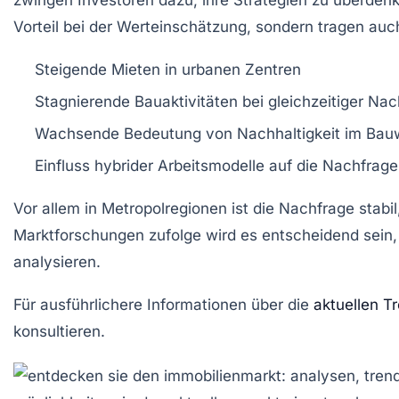
zwingen Investoren dazu, ihre Strategien zu überden
Vorteil bei der Werteinschätzung, sondern tragen auc
Steigende
Mieten
in urbanen Zentren
Stagnierende
Bauaktivitäten
bei gleichzeitiger Na
Wachsende Bedeutung von
Nachhaltigkeit
im Bau
Einfluss hybrider
Arbeitsmodelle
auf die Nachfrage
Vor allem in Metropolregionen ist die Nachfrage stabil
Marktforschungen
zufolge wird es entscheidend sein,
analysieren.
Für ausführlichere Informationen über die
aktuellen T
konsultieren.