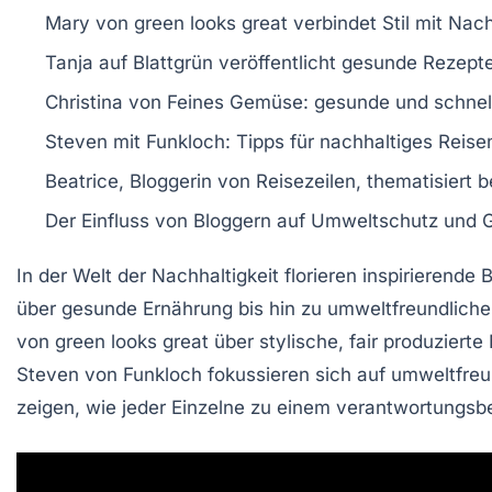
Mary
von
green looks great
verbindet
Stil
mit
Nach
Tanja
auf
Blattgrün
veröffentlicht
gesunde Rezept
Christina
von
Feines Gemüse
:
gesunde und schnel
Steven
mit
Funkloch
: Tipps für
nachhaltiges Reise
Beatrice
, Bloggerin von
Reisezeilen
, thematisiert
b
Der Einfluss von
Bloggern
auf
Umweltschutz
und
G
In der Welt der
Nachhaltigkeit
florieren inspirierende
B
über
gesunde Ernährung
bis hin zu
umweltfreundlich
von
green looks great
über stylische, fair produziert
Steven von
Funkloch
fokussieren sich auf umweltfre
zeigen, wie jeder Einzelne zu einem verantwortungsb