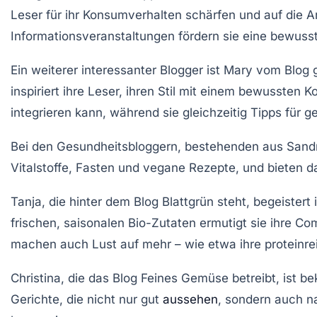
Leser für ihr Konsumverhalten schärfen und auf die
A
Informationsveranstaltungen fördern sie eine bewuss
Ein weiterer interessanter Blogger ist
Mary
vom Blog
inspiriert ihre Leser, ihren Stil mit einem
bewussten K
integrieren kann, während sie gleichzeitig Tipps für 
Bei den
Gesundheitsbloggern
, bestehenden aus Sandr
Vitalstoffe
,
Fasten
und
vegane Rezepte
, und bieten d
Tanja, die hinter dem Blog
Blattgrün
steht, begeistert
frischen, saisonalen Bio-Zutaten ermutigt sie ihre C
machen auch Lust auf mehr – wie etwa ihre protein
Christina
, die das Blog
Feines Gemüse
betreibt, ist b
Gerichte, die nicht nur gut
aussehen
, sondern auch na