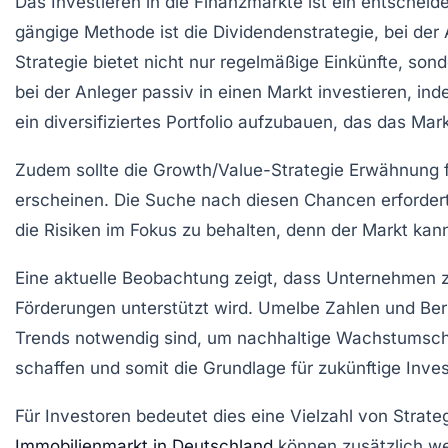
Das
Investieren
in die Finanzmärkte ist ein entschei
gängige Methode ist die
Dividendenstrategie
, bei de
Strategie bietet nicht nur regelmäßige Einkünfte, son
bei der Anleger passiv in einen Markt investieren, i
ein diversifiziertes Portfolio aufzubauen, das das
Mark
Zudem sollte die
Growth/Value-Strategie
Erwähnung fi
erscheinen. Die Suche nach diesen Chancen erfordert 
die
Risiken
im Fokus zu behalten, denn der Markt kan
Eine aktuelle Beobachtung zeigt, dass Unternehmen
Förderungen unterstützt wird. Umelbe Zahlen und Be
Trends notwendig sind, um nachhaltige
Wachstumsc
schaffen und somit die Grundlage für zukünftige
Inves
Für Investoren bedeutet dies eine Vielzahl von Strat
Immobilienmarkt in Deutschland
können zusätzlich wer