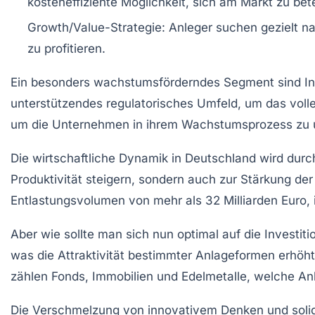
kosteneffiziente Möglichkeit, sich am Markt zu bete
Growth/Value-Strategie
: Anleger suchen gezielt 
zu profitieren.
Ein besonders wachstumsförderndes Segment sind
I
unterstützendes regulatorisches Umfeld, um das volle
um die Unternehmen in ihrem
Wachstumsprozess
zu 
Die wirtschaftliche Dynamik in Deutschland wird dur
Produktivität steigern, sondern auch zur
Stärkung der
Entlastungsvolumen von mehr als 32 Milliarden Euro, 
Aber wie sollte man sich nun optimal auf die
Investit
was die Attraktivität bestimmter Anlageformen erhöht.
zählen
Fonds
,
Immobilien
und
Edelmetalle
, welche An
Die Verschmelzung von
innovativem Denken
und sol