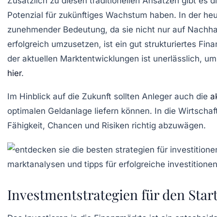
Zusätzlich zu diesen traditionellen Ansätzen gibt es d
Potenzial für zukünftiges Wachstum haben. In der he
zunehmender Bedeutung, da sie nicht nur auf Nachhal
erfolgreich umzusetzen, ist ein gut strukturiertes
Fin
der aktuellen Marktentwicklungen ist unerlässlich, u
hier
.
Im Hinblick auf die Zukunft sollten Anleger auch die
a
optimalen Geldanlage liefern können. In die
Wirtschaf
Fähigkeit, Chancen und Risiken richtig abzuwägen.
Investmentstrategien für den Star