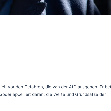
lich vor den
Gefahren
, die von der
AfD
ausgehen. Er be
öder appelliert daran, die
Werte
und
Grundsätze
der