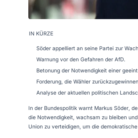
IN KÜRZE
Söder
appelliert an seine
Partei
zur
Wach
Warnung vor den
Gefahren
der
AfD
.
Betonung der
Notwendigkeit
einer geein
Forderung, die
Wähler
zurückzugewinnen
Analyse der
aktuellen politischen
Landsch
In der
Bundespolitik
warnt
Markus Söder
, d
die Notwendigkeit, wachsam zu bleiben und 
Union zu verteidigen, um die
demokratische