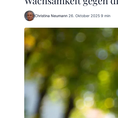
Wachsamkeit gegen di
Christina Neumann
·
26. Oktober 2025
·
9 min