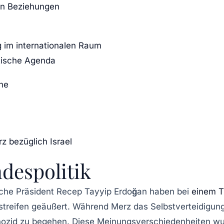
en Beziehungen
 im internationalen Raum
itische Agenda
he
z bezüglich Israel
despolitik
sche Präsident
Recep Tayyip Erdoğan
haben bei
einem T
treifen
geäußert. Während Merz das
Selbstverteidigun
ozid
zu begehen. Diese Meinungsverschiedenheiten wur