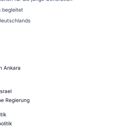
 begleitet
eutschlands
n Ankara
Israel
he Regierung
tik
litik