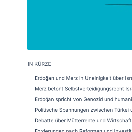
IN KÜRZE
Erdoğan
und
Merz
in
Uneinigkeit
über
Isr
Merz betont
Selbstverteidigungsrecht
Isr
Erdoğan spricht von
Genozid
und humanit
Politische Spannungen zwischen
Türkei
Debatte über
Mütterrente
und Wirtschafts
Forderungen nach
Reformen
und
Investi