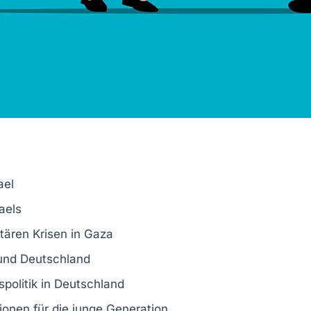
ael
aels
ären Krisen in
Gaza
und
Deutschland
politik in Deutschland
tionen
für die
junge Generation