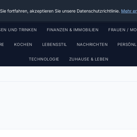
Die Schnitter
ie fortfahren, akzeptieren Sie unsere Datenschutzrichtlinie.
Mehr er
SEN UND TRINKEN
FINANZEN & IMMOBILIEN
FRAUEN / M
RE
KOCHEN
LEBENSSTIL
NACHRICHTEN
PERSÖNL
TECHNOLOGIE
ZUHAUSE & LEBEN