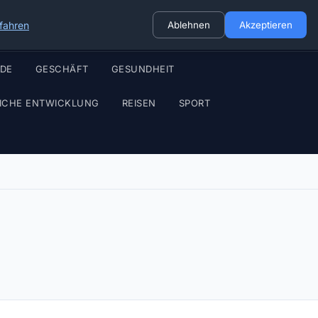
fahren
Ablehnen
Akzeptieren
ODE
GESCHÄFT
GESUNDHEIT
ICHE ENTWICKLUNG
REISEN
SPORT