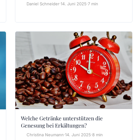
Daniel Schneider
·
14. Juni 2025
·
7 min
Welche Getränke unterstützen die
Genesung bei Erkältungen?
Christina Neumann
·
14. Juni 2025
·
8 min