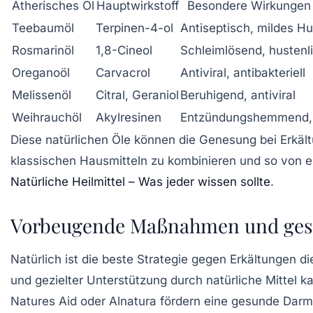
Ätherisches Öl
Hauptwirkstoff
Besondere Wirkungen 
Teebaumöl
Terpinen-4-ol
Antiseptisch, mildes Hu
Rosmarinöl
1,8-Cineol
Schleimlösend, hustenl
Oreganoöl
Carvacrol
Antiviral, antibakteriell
Melissenöl
Citral, Geraniol
Beruhigend, antiviral
Weihrauchöl
Akylresinen
Entzündungshemmend,
Diese natürlichen Öle können die Genesung bei Erkäl
klassischen Hausmitteln zu kombinieren und so von ei
Natürliche Heilmittel – Was jeder wissen sollte
.
Vorbeugende Maßnahmen und gesu
Natürlich ist die beste Strategie gegen Erkältungen 
und gezielter Unterstützung durch natürliche Mittel k
Natures Aid oder Alnatura fördern eine gesunde Darm