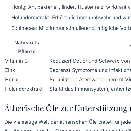
Honig
: Antibakteriell, lindert Hustenreiz, wirkt antiv
Holunderextrakt
: Erhöht die Immunabwehr und w
Echinacea
: Mild immunstimulierend, mögliche Vo
Nährstoff /
Pflanze
Vitamin C
Reduziert Dauer und Schwere von
Zink
Begrenzt Symptome und Infektions
Honig
Beruhigt die Atemwege, hemmt Vi
Holunderextrakt
Stärkt das Immunsystem, antientz
Ätherische Öle zur Unterstützun
Die vielseitige Welt der ätherischen Öle bietet für j
Beruhigung gereizter Atemwege spielen ätherische Öle 