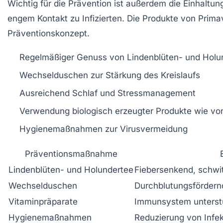
Wichtig für die Prävention ist außerdem die Einha
engem Kontakt zu Infizierten. Die Produkte von
Prima
Präventionskonzept.
Regelmäßiger Genuss von Lindenblüten- und Holu
Wechselduschen zur Stärkung des Kreislaufs
Ausreichend Schlaf und Stressmanagement
Verwendung biologisch erzeugter Produkte wie vo
Hygienemaßnahmen zur Virusvermeidung
Präventionsmaßnahme
Lindenblüten- und Holundertee
Fiebersenkend, schwi
Wechselduschen
Durchblutungsfördern
Vitaminpräparate
Immunsystem unterst
Hygienemaßnahmen
Reduzierung von Infe