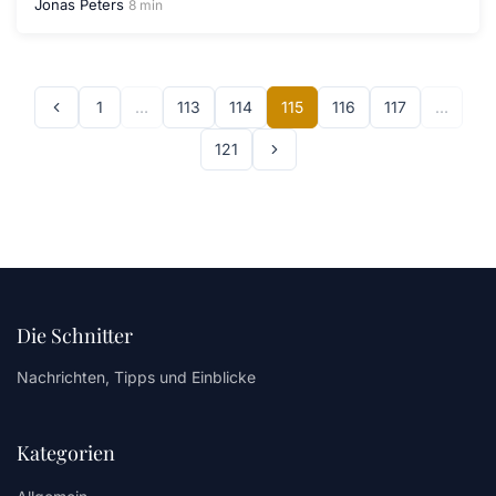
Jonas Peters
8 min
1
…
113
114
115
116
117
…
121
Die Schnitter
Nachrichten, Tipps und Einblicke
Kategorien