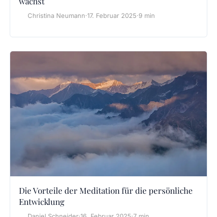
wächst
Christina Neumann
·
17. Februar 2025
·
9 min
Die Vorteile der Meditation für die persönliche
Entwicklung
Daniel Schneider
·
16. Februar 2025
·
7 min