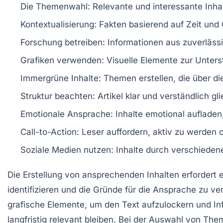
Die
Themenwahl
: Relevante und interessante Inh
Kontextualisierung
: Fakten basierend auf Zeit und 
Forschung
betreiben: Informationen aus zuverläs
Grafiken
verwenden: Visuelle Elemente zur Unters
Immergrüne
Inhalte
: Themen erstellen, die über die
Struktur
beachten: Artikel klar und verständlich gli
Emotionale Ansprache
: Inhalte emotional auflade
Call-to-Action
: Leser auffordern, aktiv zu werden 
Soziale Medien
nutzen: Inhalte durch verschiedene
Die Erstellung von
ansprechenden Inhalten
erfordert 
identifizieren und die Gründe für die Ansprache zu v
grafische Elemente
, um den Text aufzulockern und In
langfristig relevant bleiben. Bei der Auswahl von T