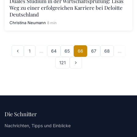
Duales Studium in der Wirtschaftsprüfung: Lisas
Weg zu einer erfolgreichen Karriere bei Deloitte
Deutschland
Christina Neumann
8 min
1
…
64
65
66
67
68
…
121
Die Schnitter
Nachrichten, Tipps und Einblicke