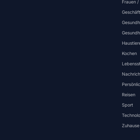
Frauen 
Geschäf
Gesundh
Gesundhe
Haustier
Kochen
Lebensst
Nachrich
Persönli
Reisen
Sport
Technolo
Zuhause