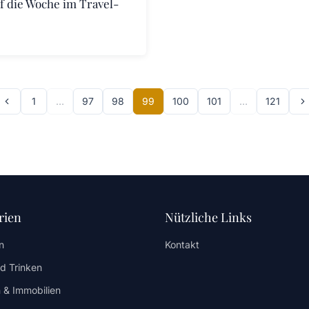
f die Woche im Travel-
1
…
97
98
99
100
101
…
121
rien
Nützliche Links
n
Kontakt
d Trinken
 & Immobilien