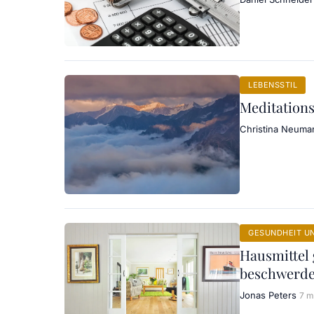
LEBENSSTIL
Meditations
Christina Neuma
GESUNDHEIT U
Hausmittel 
beschwerd
Jonas Peters
7 m