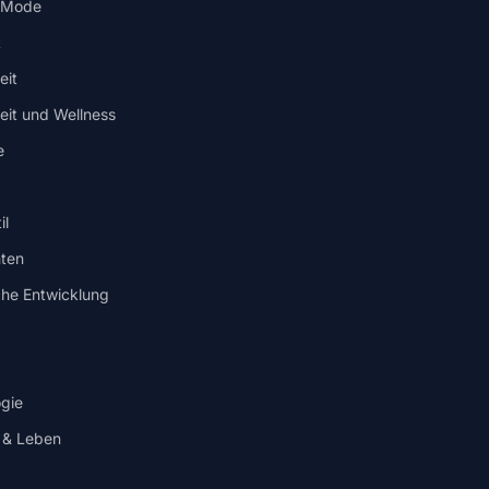
/ Mode
t
eit
it und Wellness
e
il
ten
che Entwicklung
gie
 & Leben