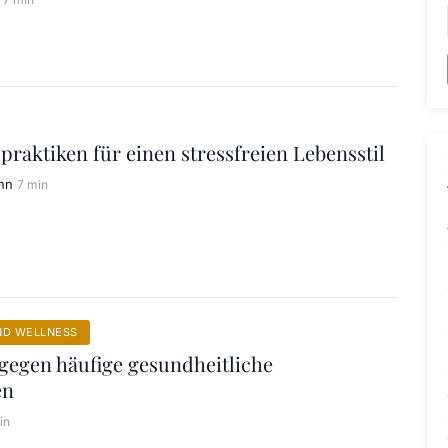
praktiken für einen stressfreien Lebensstil
nn
7 min
ND WELLNESS
gegen häufige gesundheitliche
en
in